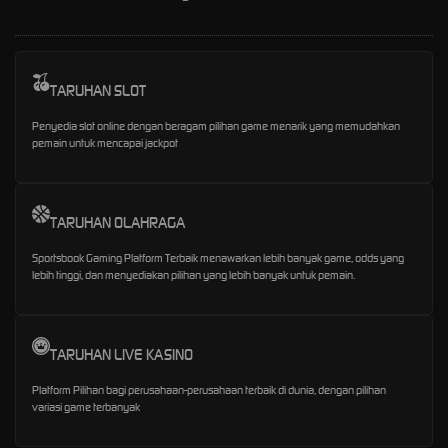
TARUHAN SLOT
Penyedia slot online dengan beragam pilihan game menarik yang memudahkan
pemain untuk mencapai jackpot
TARUHAN OLAHRAGA
Sportsbook Gaming Platform Terbaik menawarkan lebih banyak game, odds yang
lebih tinggi, dan menyediakan pilihan yang lebih banyak untuk pemain.
TARUHAN LIVE KASINO
Platform Pilihan bagi perusahaan-perusahaan terbaik di dunia, dengan pilihan
variasi game terbanyak