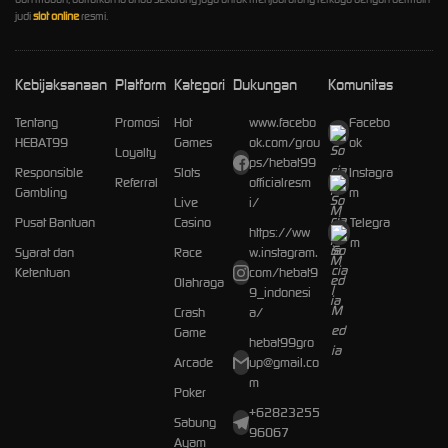
judi
slot online
resmi.
Kebijaksanaan
Platform
Kategori
Dukungan
Komunitas
Tentang
Promosi
Hot
www.facebo
Facebo
HEBAT99
Games
ok.com/grou
ok
Loyalty
ps/hebat99
Responsible
Slots
Instagra
Referral
officialresm
Gambling
m
Live
i/
Pusat Bantuan
Casino
Telegra
https://ww
m
Syarat dan
Race
w.instagram.
Ketentuan
com/hebat9
Olahraga
9_indonesi
Crash
a/
Game
hebat99gro
Arcade
up@gmail.co
m
Poker
+62823255
Sabung
96067
Ayam