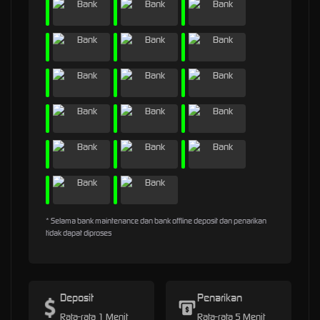
* Selama bank maintenance dan bank offline deposit dan penarikan
tidak dapat diproses
Deposit
Penarikan
Rata-rata 1 Menit
Rata-rata 5 Menit