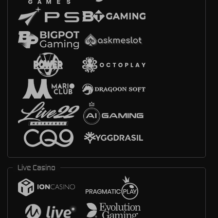
Live Casino