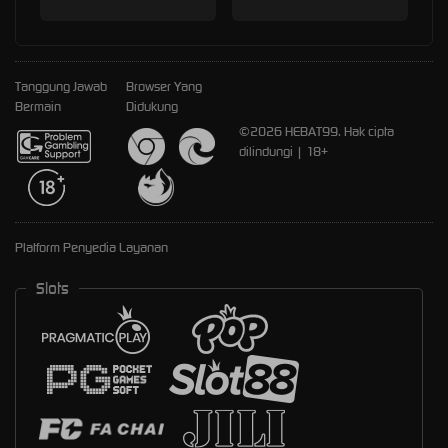
Tanggung Jawab
Browser Yang
Bermain
Didukung
©2026 HEBAT99. Hak cipta
dilindungi | 18+
Platform Penyedia Layanan
Slots